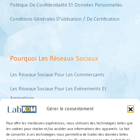
Politique De Confidentialité Et Données Personnelles
Conditions Générales D’utilisation / De Certification
Pourquoi Les Réseaux Sociaux
Les Réseaux Sociaux Pour Les Commerçants
Les Réseaux Sociaux Pour Les Evènements Et
Animations
Gérer le consentement
Les Réseaux Sociaux Pour Les Artisans Et Métiers
Manuels
Pour offrir les meilleures expériences, nous utilisons des technologies telles que
les cookies pour stocker et/ou accéder aux informations des appareils. Le fait
de consentir à ces technologies nous permettra de traiter des données telles
Les Réseaux Sociaux Pour Les Coachs Et Formateurs
que le comportement de navigation ou les ID uniques sur ce site. Le fait de ne